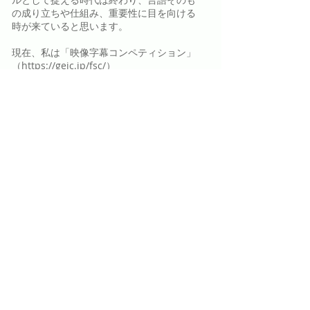
の成り立ちや仕組み、重要性に目を向ける
時が来ていると思います。
現在、私は「映像字幕コンペティション」
（
https://geic.jp/fsc/
）
という活動に参加しています。中高生を対
象に、字幕制作を楽しみながら学んでもら
うイベントで、私は運営、審査のお手伝い
をしています。
字幕は、たとえＡＩの力を一部借りたとし
ても、自分の力で言葉の意味を深く掘り下
げ、情報の取捨選択、論理的な意味の構築
を考えないと作ることができません。詳し
くは、今後セミナーや執筆活動を通じてお
伝えしていきたいと思っています。