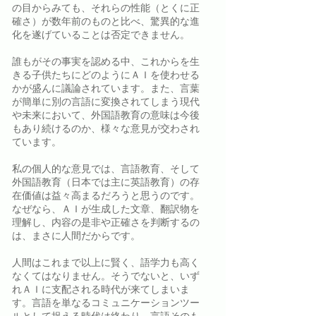
の目からみても、それらの性能（とくに正
確さ）が数年前のものと比べ、驚異的な進
化を遂げていることは否定できません。
誰もがその事実を認める中、これからを生
きる子供たちにどのようにＡＩを使わせる
かが盛んに議論されています。また、言葉
が簡単に別の言語に変換されてしまう現代
や未来において、外国語教育の意味は今後
もあり続けるのか、様々な意見が交わされ
ています。
私の個人的な意見では、言語教育、そして
外国語教育（日本では主に英語教育）の存
在価値は益々高まるだろうと思うのです。
なぜなら、ＡＩが生成した文章、翻訳物を
理解し、内容の是非や正確さを判断するの
は、まさに人間だからです。
人間はこれまで以上に賢く、語学力も高く
なくてはなりません。そうでないと、いず
れＡＩに支配される時代が来てしまいま
す。言語を単なるコミュニケーションツー
ルとして捉える時代は終わり、言語そのも