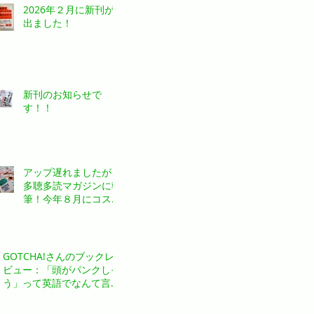
2026年２月に新刊が
出ました！
新刊のお知らせで
す！！
アップ遅れましたが、
多聴多読マガジンに執
筆！今年８月にコスモ
ピアさんから出ていま
す。「ひとりごと英語
トレーニング」という
タイトルの特集記事を
GOTCHA!さんのブックレ
書かせていただきまし
ビュー：「頭がパンクしそ
た。
う」って英語でなんて言
う？『する英語、感じる英
語』