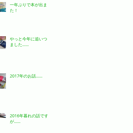
一年ぶりで本が出まし
た！
やっと今年に追いつき
ました……
2017年のお話……
2016年暮れの話です
が……